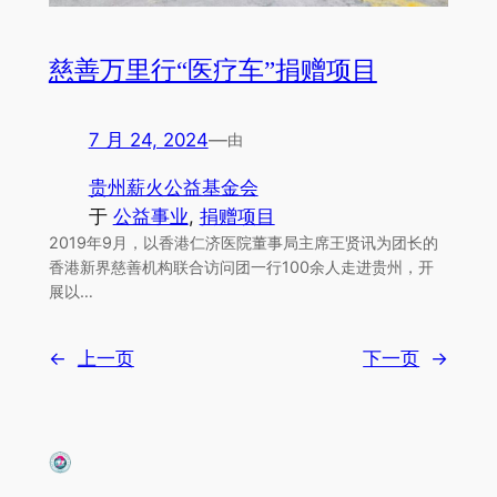
慈善万里行“医疗车”捐赠项目
7 月 24, 2024
—
由
贵州薪火公益基金会
于
公益事业
, 
捐赠项目
2019年9月，以香港仁济医院董事局主席王贤讯为团长的
香港新界慈善机构联合访问团一行100余人走进贵州，开
展以…
←
上一页
下一页
→