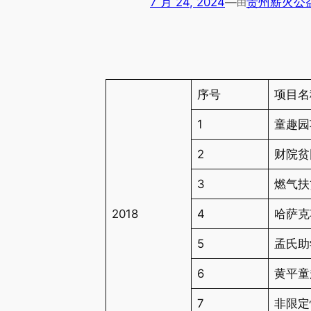
7 月 24, 2024
—
贵州薪火公
由
序号
项目名
1
童趣园
2
财院贫
3
燃气扶
2018
4
哈萨克
5
孟氏助
6
黄平童
7
非限定