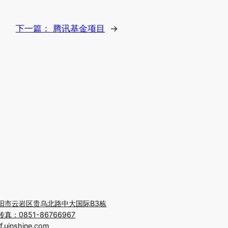
下一篇：
腾讯基金项目
→
阳市云岩区贵乌北路中大国际B3栋
真：0851-86766967
uinshine.com