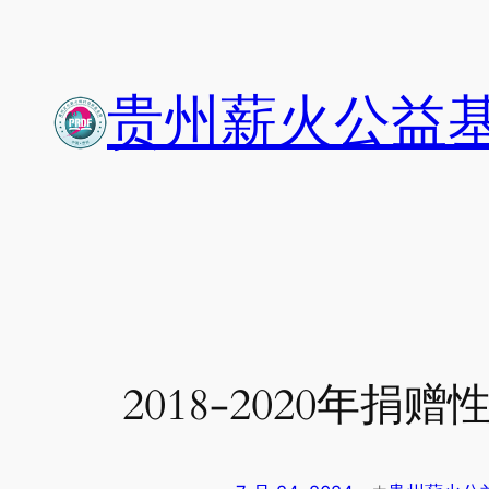
跳
至
内
贵州薪火公益
容
2018-2020年捐