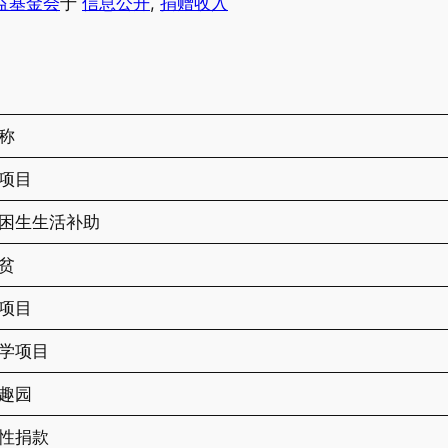
益基金会
于
信息公开
, 
捐赠收入
称
项目
困生生活补助
贫
项目
学项目
趣园
性捐款