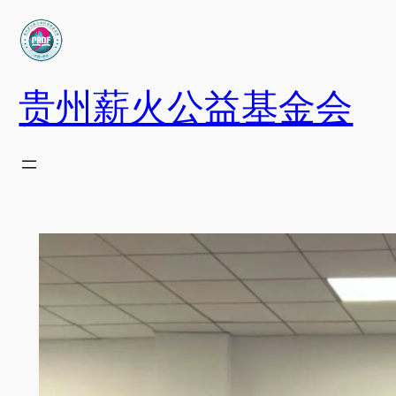
跳
至
内
容
贵州薪火公益基金会