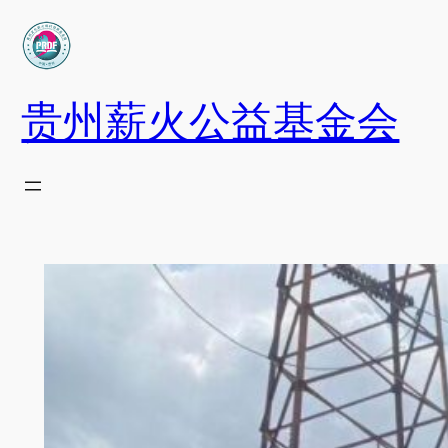
跳
至
内
容
贵州薪火公益基金会