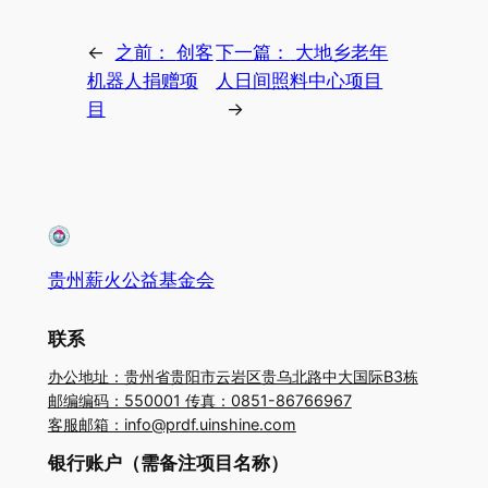
←
之前：
创客
下一篇：
大地乡老年
机器人捐赠项
人日间照料中心项目
目
→
贵州薪火公益基金会
联系
办公地址：贵州省贵阳市云岩区贵乌北路中大国际B3栋
邮编编码：550001 传真：0851-86766967
客服邮箱：info@prdf.uinshine.com
银行账户（需备注项目名称）